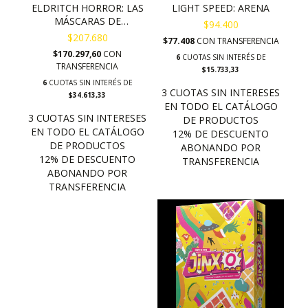
ELDRITCH HORROR: LAS
LIGHT SPEED: ARENA
MÁSCARAS DE
$94.400
NYARLATHOTEP
$207.680
$77.408
CON
TRANSFERENCIA
$170.297,60
CON
6
CUOTAS SIN INTERÉS DE
TRANSFERENCIA
$15.733,33
6
CUOTAS SIN INTERÉS DE
$34.613,33