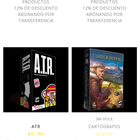
SIN STOCK
ATR
CARTÓGRAFOS
$41.789
$34.990