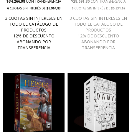
$34.266,98
CON
TRANSFERENCIA
$28.691,80
CON
TRANSFERENCIA
6
CUOTAS SIN INTERÉS DE
$6.964,83
6
CUOTAS SIN INTERÉS DE
$5.831,67