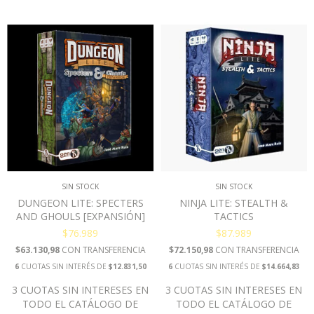
SIN STOCK
SIN STOCK
DUNGEON LITE: SPECTERS
NINJA LITE: STEALTH &
AND GHOULS [EXPANSIÓN]
TACTICS
$76.989
$87.989
$63.130,98
CON
TRANSFERENCIA
$72.150,98
CON
TRANSFERENCIA
6
CUOTAS SIN INTERÉS DE
$12.831,50
6
CUOTAS SIN INTERÉS DE
$14.664,83