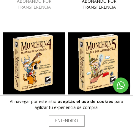
Al navegar por este sitio
aceptás el uso de cookies
para
SIN STOCK
SIN STOCK
agilizar tu experiencia de compra.
MUNCHKIN 4: MONTURAS DE
MUNCHKIN 5: EL DI­A DEL
POCA MONTA [EXPANSIÓN]
ARQUERO [EXPANSIÓN]
$24.990
$24.990
ENTENDIDO
$20.491,80
CON
TRANSFERENCIA
$20.491,80
CON
TRANSFERENCIA