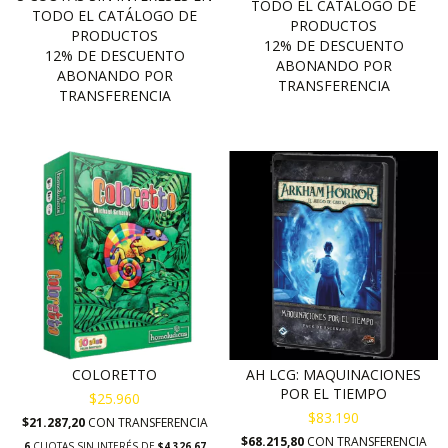
COLORETTO
AH LCG: MAQUINACIONES
POR EL TIEMPO
$25.960
$83.190
$21.287,20
CON
TRANSFERENCIA
$68.215,80
CON
TRANSFERENCIA
6
CUOTAS SIN INTERÉS DE
$4.326,67