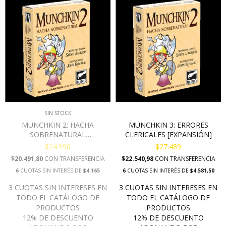
SIN STOCK
MUNCHKIN 2: HACHA
MUNCHKIN 3: ERRORES
SOBRENATURAL
CLERICALES [EXPANSIÓN]
[EXPANSIÓN]
$24.990
$27.489
$20.491,80
CON
TRANSFERENCIA
$22.540,98
CON
TRANSFERENCIA
6
CUOTAS SIN INTERÉS DE
$4.165
6
CUOTAS SIN INTERÉS DE
$4.581,50