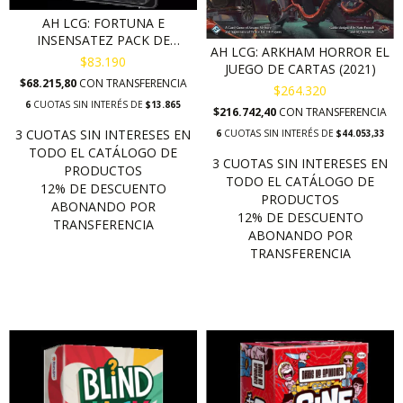
AH LCG: FORTUNA E
INSENSATEZ PACK DE
AH LCG: ARKHAM HORROR EL
ESCENARIO
$83.190
JUEGO DE CARTAS (2021)
$68.215,80
CON
TRANSFERENCIA
$264.320
6
CUOTAS SIN INTERÉS DE
$13.865
$216.742,40
CON
TRANSFERENCIA
6
CUOTAS SIN INTERÉS DE
$44.053,33