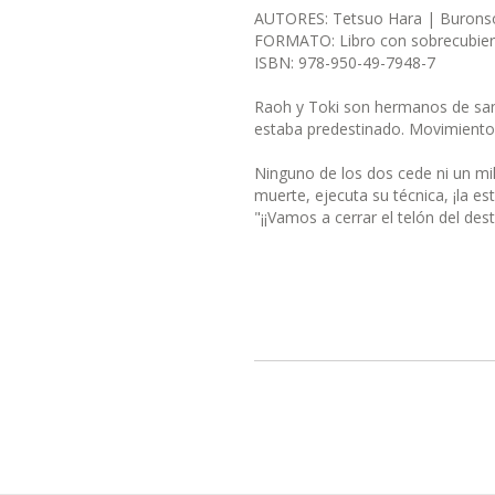
AUTORES: Tetsuo Hara | Burons
FORMATO: Libro con sobrecubier
ISBN: 978-950-49-7948-7
Raoh y Toki son hermanos de san
estaba predestinado. Movimiento y
Ninguno de los dos cede ni un milí
muerte, ejecuta su técnica, ¡la e
"¡¡Vamos a cerrar el telón del dest