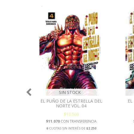
SIN STOCK
LLA DEL
EL PUÑO DE LA ESTRELLA DEL
EL
NORTE VOL. 04
$13.500
ENCIA
$11.070
CON
TRANSFERENCIA
$2.250
6
CUOTAS SIN INTERÉS DE
$2.250