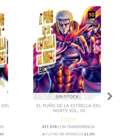
SIN STOCK
 DEL
EL PUÑO DE LA ESTRELLA DEL
EL P
NORTE VOL. 10
$13.500
IA
$11.070
CON
TRANSFERENCIA
$1
50
6
CUOTAS SIN INTERÉS DE
$2.250
6
CU