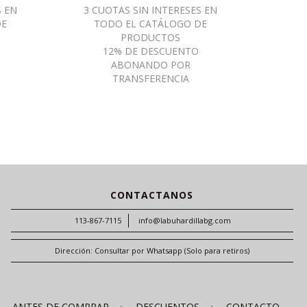
CONTACTANOS
113-867-7115
info@labuhardillabg.com
Dirección: Consultar por Whatsapp (Solo para retiros)
ANTES DE COMPRAR
DESCUENTOS
CONTACTO