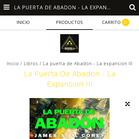
LA PUERTA DE ABADON - LA EXPANSION III
INICIO
PRODUCTOS
CARRITO
0
Inicio
/
Libros
/
La puerta de Abadon - La expansion III
La Puerta De Abadon - La
Expansion III