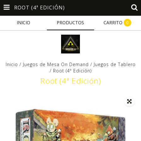
ROOT (4ª EDICIÓN)
INICIO
PRODUCTOS
CARRITO
0
Inicio
/
Juegos de Mesa On Demand
/
Juegos de Tablero
/
Root (4ª Edición)
Root (4ª Edición)