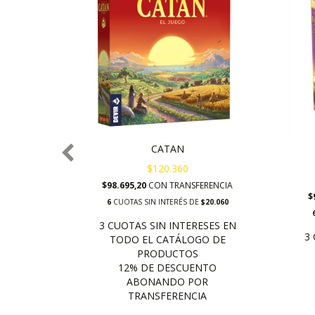
CATAN
$120.360
ENCIA
$98.695,20
CON
TRANSFERENCIA
$
.883,33
6
CUOTAS SIN INTERÉS DE
$20.060