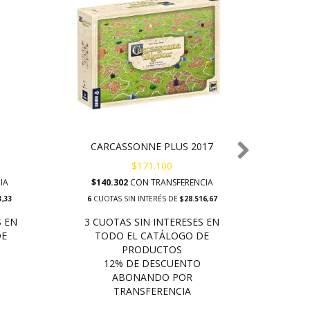
CARCASSONNE PLUS 2017
$171.100
IA
$140.302
CON
TRANSFERENCIA
$93.
3,33
6
CUOTAS SIN INTERÉS DE
$28.516,67
6
CUO