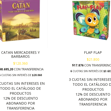
CATAN MERCADERES Y
FLAP FLAP
BARBAROS
$21.800
$120.360
$17.876
CON
TRANSFERENC
98.695,20
CON
TRANSFERENCIA
6
CUOTAS SIN INTERÉS DE
$3.63
6
CUOTAS SIN INTERÉS DE
$20.060