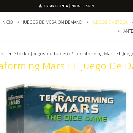
CREAR CUENTA
INICIAR SESIÓN
INICIO
JUEGOS DE MESA ON DEMAND
JUEGOS EN STOCK
ANTE
gos en Stock
/
Juegos de tablero
/
Terraforming Mars EL Jue
aforming Mars EL Juego De 