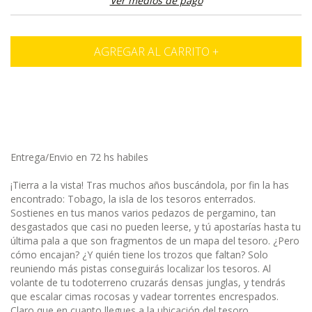
Ver medios de pago
Entrega/Envio en 72 hs habiles
¡Tierra a la vista! Tras muchos años buscándola, por fin la has
encontrado: Tobago, la isla de los tesoros enterrados.
Sostienes en tus manos varios pedazos de pergamino, tan
desgastados que casi no pueden leerse, y tú apostarías hasta tu
última pala a que son fragmentos de un mapa del tesoro. ¿Pero
cómo encajan? ¿Y quién tiene los trozos que faltan? Solo
reuniendo más pistas conseguirás localizar los tesoros. Al
volante de tu todoterreno cruzarás densas junglas, y tendrás
que escalar cimas rocosas y vadear torrentes encrespados.
Claro que en cuanto llegues a la ubicación del tesoro,