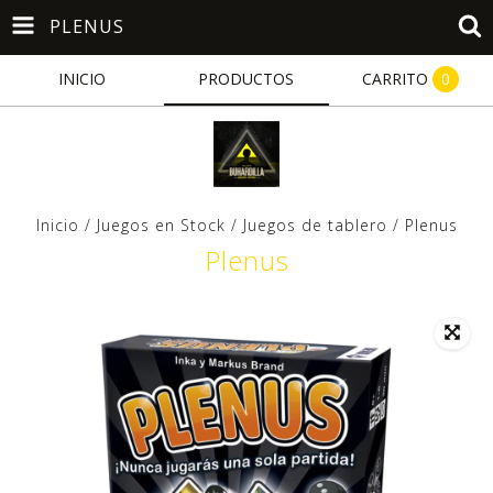
PLENUS
INICIO
PRODUCTOS
CARRITO
0
Inicio
/
Juegos en Stock
/
Juegos de tablero
/
Plenus
Plenus