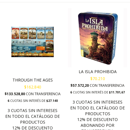
LA ISLA PROHIBIDA
$70.210
THROUGH THE AGES
$57.572,20
CON
TRANSFERENCIA
$162.840
6
CUOTAS SIN INTERÉS DE
$11.701,67
$133.528,80
CON
TRANSFERENCIA
6
CUOTAS SIN INTERÉS DE
$27.140