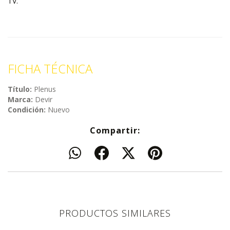
TV.
FICHA TÉCNICA
Título:
Plenus
Marca:
Devir
Condición:
Nuevo
Compartir:
PRODUCTOS SIMILARES